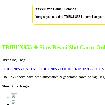
⭐⭐⭐⭐⭐ Van Bomel, Belanda
Yang saya suka dari TRIBUN855 itu tampilannya rap
TRIBUN855 ✈️ Situs Resmi Slot Gacor Onli
Trending Tags
TRIBUN855
DAFTAR TRIBUN855
LOGIN TRIBUN855
SITUS
The links above have been automatically generated based on tag usage
Share this design: