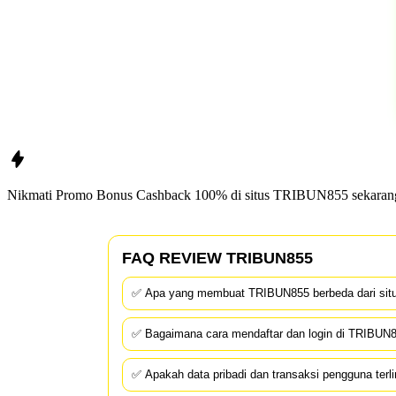
Nikmati Promo Bonus Cashback 100% di situs
TRIBUN855
sekaran
FAQ REVIEW TRIBUN855
✅ Apa yang membuat TRIBUN855 berbeda dari situs 
✅ Bagaimana cara mendaftar dan login di TRIBUN
✅ Apakah data pribadi dan transaksi pengguna terl