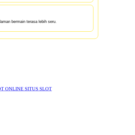
laman bermain terasa lebih seru.
OT ONLINE
SITUS SLOT