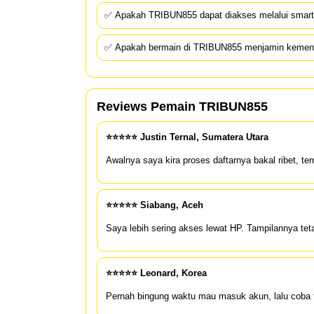
✅ Apakah TRIBUN855 dapat diakses melalui smar
✅ Apakah bermain di TRIBUN855 menjamin keme
Reviews Pemain TRIBUN855
⭐⭐⭐⭐⭐ Justin Ternal, Sumatera Utara
Awalnya saya kira proses daftarnya bakal ribet, 
⭐⭐⭐⭐⭐ Siabang, Aceh
Saya lebih sering akses lewat HP. Tampilannya tet
⭐⭐⭐⭐⭐ Leonard, Korea
Pernah bingung waktu mau masuk akun, lalu coba t