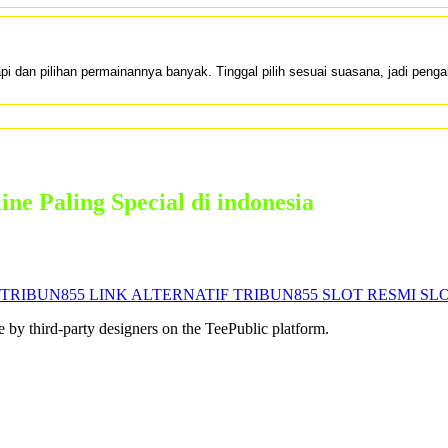
i dan pilihan permainannya banyak. Tinggal pilih sesuai suasana, jadi penga
ne Paling Special di indonesia
 TRIBUN855
LINK ALTERNATIF TRIBUN855
SLOT RESMI
SL
 by third-party designers on the TeePublic platform.