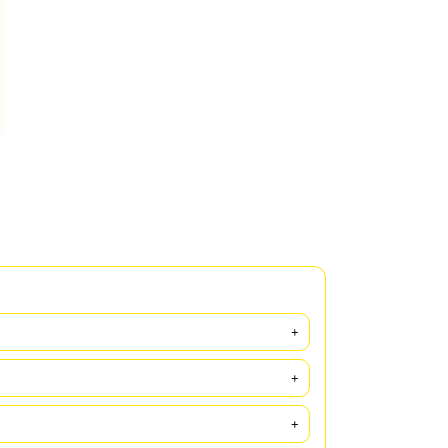
+
+
+