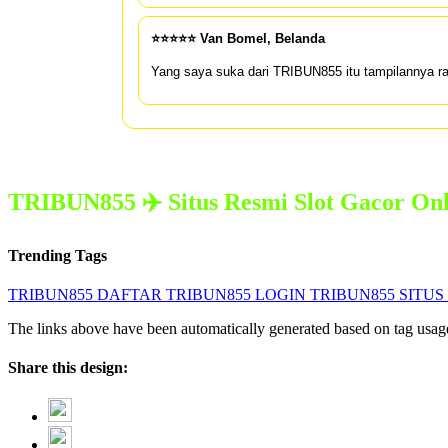
⭐⭐⭐⭐⭐ Van Bomel, Belanda
Yang saya suka dari TRIBUN855 itu tampilannya rap
TRIBUN855 ✈️ Situs Resmi Slot Gacor Onli
Trending Tags
TRIBUN855
DAFTAR TRIBUN855
LOGIN TRIBUN855
SITUS
The links above have been automatically generated based on tag usage
Share this design: