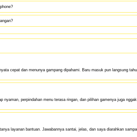
tphone?
nangan?
ternyata cepat dan menunya gampang dipahami. Baru masuk pun langsung tahu
ap nyaman, perpindahan menu terasa ringan, dan pilihan gamenya juga nggak 
anya layanan bantuan. Jawabannya santai, jelas, dan saya diarahkan sampai