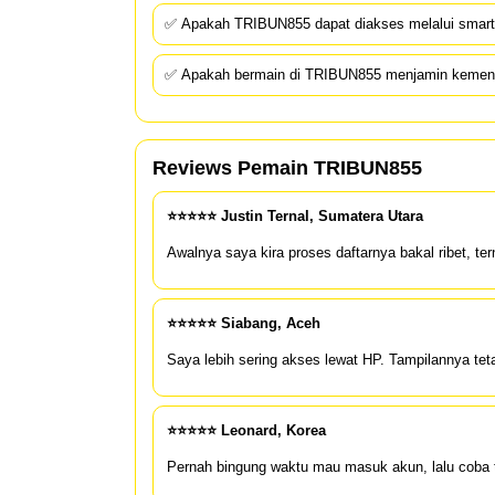
✅ Apakah TRIBUN855 dapat diakses melalui smar
✅ Apakah bermain di TRIBUN855 menjamin keme
Reviews Pemain TRIBUN855
⭐⭐⭐⭐⭐ Justin Ternal, Sumatera Utara
Awalnya saya kira proses daftarnya bakal ribet, 
⭐⭐⭐⭐⭐ Siabang, Aceh
Saya lebih sering akses lewat HP. Tampilannya tet
⭐⭐⭐⭐⭐ Leonard, Korea
Pernah bingung waktu mau masuk akun, lalu coba t