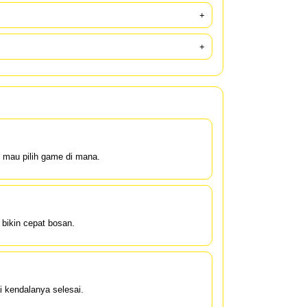
+
+
 mau pilih game di mana.
bikin cepat bosan.
 kendalanya selesai.