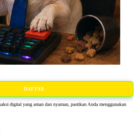
DAFTAR
ansaksi digital yang aman dan nyaman, pastikan Anda menggunakan