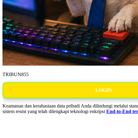
TRIBUN855
LOGIN
Keamanan dan kerahasiaan data pribadi Anda dilindungi melalui sta
sistem resmi yang telah dilengkapi teknologi enkripsi
End-to-End te