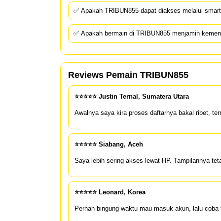
✅ Apakah TRIBUN855 dapat diakses melalui smar
✅ Apakah bermain di TRIBUN855 menjamin keme
Reviews Pemain TRIBUN855
⭐⭐⭐⭐⭐ Justin Ternal, Sumatera Utara
Awalnya saya kira proses daftarnya bakal ribet, 
⭐⭐⭐⭐⭐ Siabang, Aceh
Saya lebih sering akses lewat HP. Tampilannya tet
⭐⭐⭐⭐⭐ Leonard, Korea
Pernah bingung waktu mau masuk akun, lalu coba t