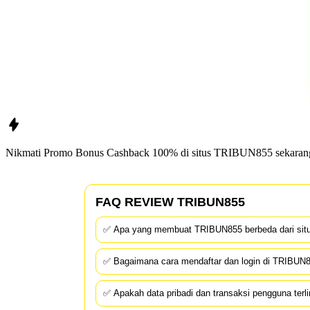
Nikmati Promo Bonus Cashback 100% di situs
TRIBUN855
sekaran
FAQ REVIEW TRIBUN855
✅ Apa yang membuat TRIBUN855 berbeda dari situs 
✅ Bagaimana cara mendaftar dan login di TRIBUN
✅ Apakah data pribadi dan transaksi pengguna terl