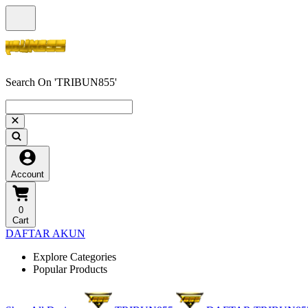
Search On 'TRIBUN855'
Account
0
Cart
DAFTAR AKUN
Explore Categories
Popular Products