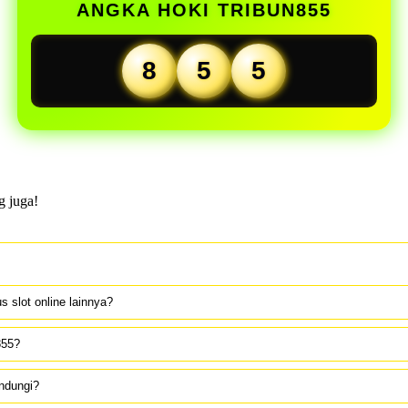
ANGKA HOKI TRIBUN855
8
5
5
g juga!
slot online lainnya?
855?
indungi?