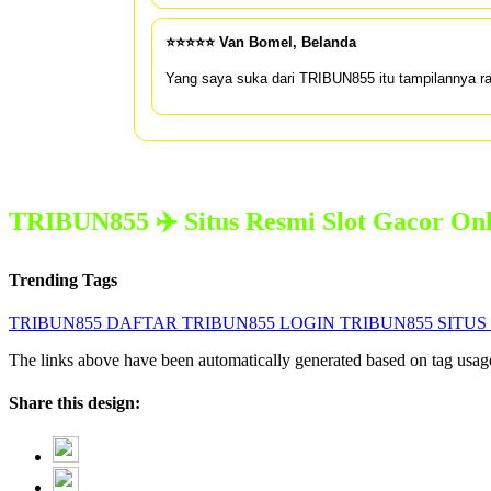
⭐⭐⭐⭐⭐ Van Bomel, Belanda
Yang saya suka dari TRIBUN855 itu tampilannya rap
TRIBUN855 ✈️ Situs Resmi Slot Gacor Onli
Trending Tags
TRIBUN855
DAFTAR TRIBUN855
LOGIN TRIBUN855
SITUS
The links above have been automatically generated based on tag usage
Share this design: