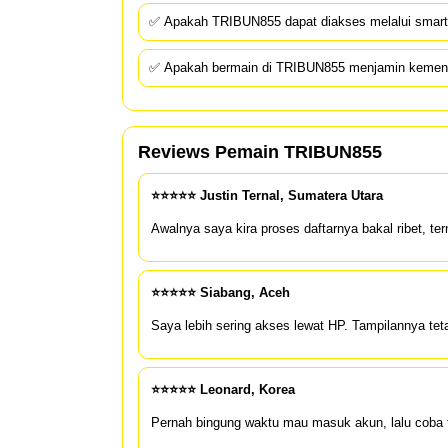
✅ Apakah TRIBUN855 dapat diakses melalui smar
✅ Apakah bermain di TRIBUN855 menjamin keme
Reviews Pemain TRIBUN855
⭐⭐⭐⭐⭐ Justin Ternal, Sumatera Utara
Awalnya saya kira proses daftarnya bakal ribet, 
⭐⭐⭐⭐⭐ Siabang, Aceh
Saya lebih sering akses lewat HP. Tampilannya tet
⭐⭐⭐⭐⭐ Leonard, Korea
Pernah bingung waktu mau masuk akun, lalu coba t