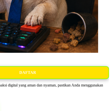
DAFTAR
ansaksi digital yang aman dan nyaman, pastikan Anda menggunakan