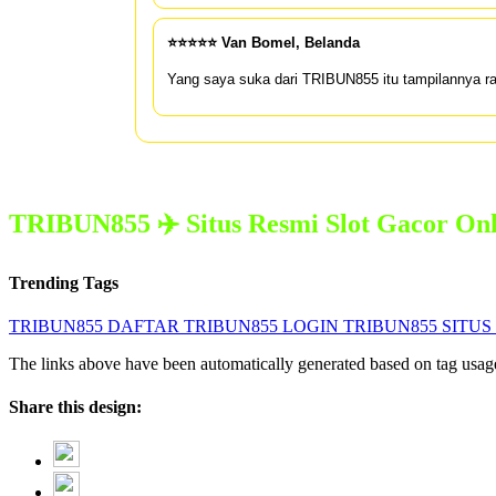
⭐⭐⭐⭐⭐ Van Bomel, Belanda
Yang saya suka dari TRIBUN855 itu tampilannya rap
TRIBUN855 ✈️ Situs Resmi Slot Gacor Onli
Trending Tags
TRIBUN855
DAFTAR TRIBUN855
LOGIN TRIBUN855
SITUS
The links above have been automatically generated based on tag usage
Share this design: