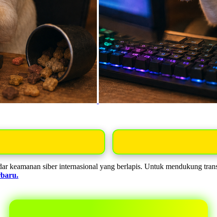
ndar keamanan siber internasional yang berlapis. Untuk mendukung tr
rbaru.