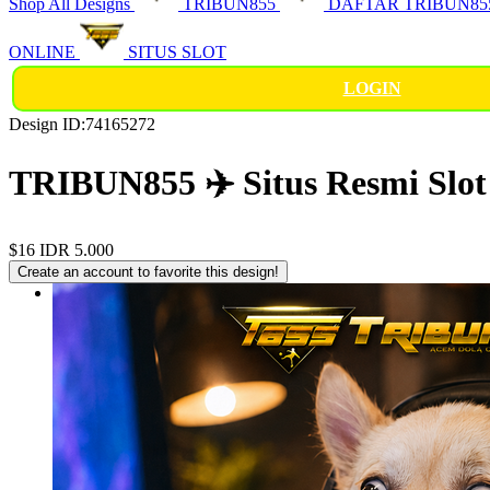
Shop All Designs
TRIBUN855
DAFTAR TRIBUN85
ONLINE
SITUS SLOT
LOGIN
Design ID:74165272
TRIBUN855 ✈️ Situs Resmi Slot 
$16
IDR 5.000
Create an account to favorite this design!