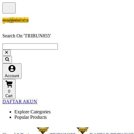
Search On 'TRIBUN855'
Account
0
Cart
DAFTAR AKUN
Explore Categories
Popular Products