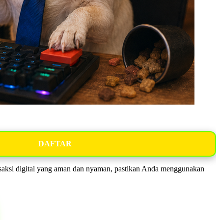
DAFTAR
ansaksi digital yang aman dan nyaman, pastikan Anda menggunakan