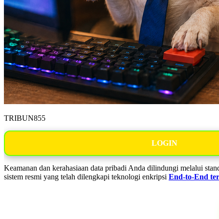
TRIBUN855
LOGIN
Keamanan dan kerahasiaan data pribadi Anda dilindungi melalui sta
sistem resmi yang telah dilengkapi teknologi enkripsi
End-to-End te