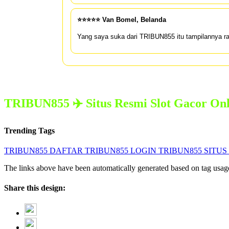
⭐⭐⭐⭐⭐ Van Bomel, Belanda
Yang saya suka dari TRIBUN855 itu tampilannya rap
TRIBUN855 ✈️ Situs Resmi Slot Gacor Onli
Trending Tags
TRIBUN855
DAFTAR TRIBUN855
LOGIN TRIBUN855
SITUS
The links above have been automatically generated based on tag usage
Share this design: