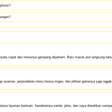
tphone?
nangan?
ternyata cepat dan menunya gampang dipahami. Baru masuk pun langsung tahu
ap nyaman, perpindahan menu terasa ringan, dan pilihan gamenya juga nggak 
anya layanan bantuan. Jawabannya santai, jelas, dan saya diarahkan sampai