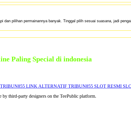
i dan pilihan permainannya banyak. Tinggal pilih sesuai suasana, jadi penga
ne Paling Special di indonesia
 TRIBUN855
LINK ALTERNATIF TRIBUN855
SLOT RESMI
SL
 by third-party designers on the TeePublic platform.