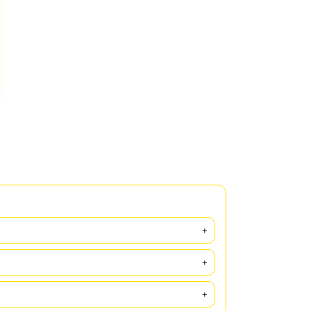
+
+
+