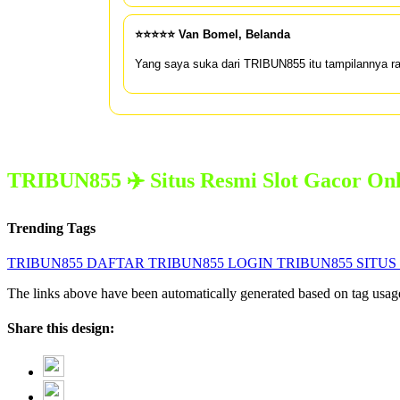
⭐⭐⭐⭐⭐ Van Bomel, Belanda
Yang saya suka dari TRIBUN855 itu tampilannya rap
TRIBUN855 ✈️ Situs Resmi Slot Gacor Onli
Trending Tags
TRIBUN855
DAFTAR TRIBUN855
LOGIN TRIBUN855
SITUS
The links above have been automatically generated based on tag usage
Share this design: