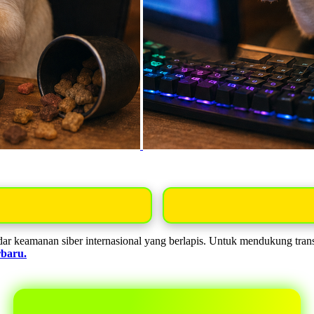
ndar keamanan siber internasional yang berlapis. Untuk mendukung tr
rbaru.