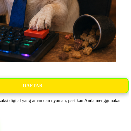
DAFTAR
ansaksi digital yang aman dan nyaman, pastikan Anda menggunakan