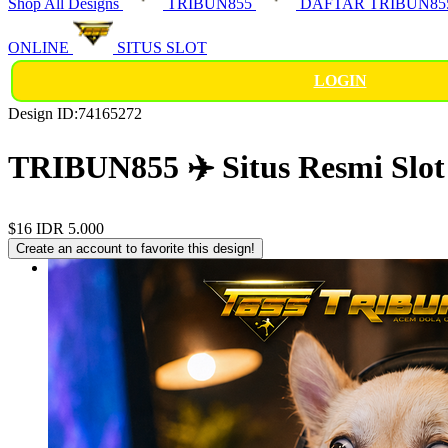
Shop All Designs
TRIBUN855
DAFTAR TRIBUN85
ONLINE
SITUS SLOT
LOGIN
Design ID:74165272
TRIBUN855 ✈️ Situs Resmi Slot 
$16
IDR 5.000
Create an account to favorite this design!