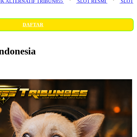
NK ALTERNATIF TRIBUN855
SLOT RESMI
SLOT
DAFTAR
indonesia