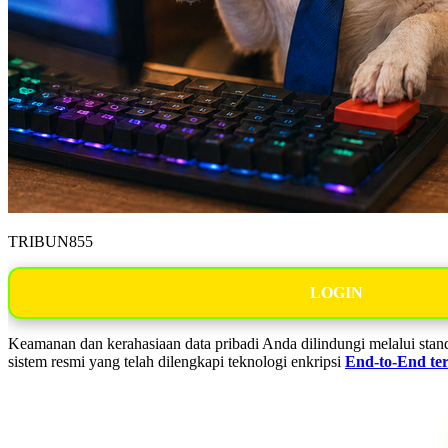
TRIBUN855
LOGIN
Keamanan dan kerahasiaan data pribadi Anda dilindungi melalui sta
sistem resmi yang telah dilengkapi teknologi enkripsi
End-to-End te