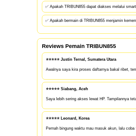
✅ Apakah TRIBUN855 dapat diakses melalui smar
✅ Apakah bermain di TRIBUN855 menjamin keme
Reviews Pemain TRIBUN855
⭐⭐⭐⭐⭐ Justin Ternal, Sumatera Utara
Awalnya saya kira proses daftarnya bakal ribet, 
⭐⭐⭐⭐⭐ Siabang, Aceh
Saya lebih sering akses lewat HP. Tampilannya tet
⭐⭐⭐⭐⭐ Leonard, Korea
Pernah bingung waktu mau masuk akun, lalu coba t