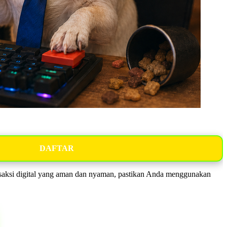
DAFTAR
ansaksi digital yang aman dan nyaman, pastikan Anda menggunakan