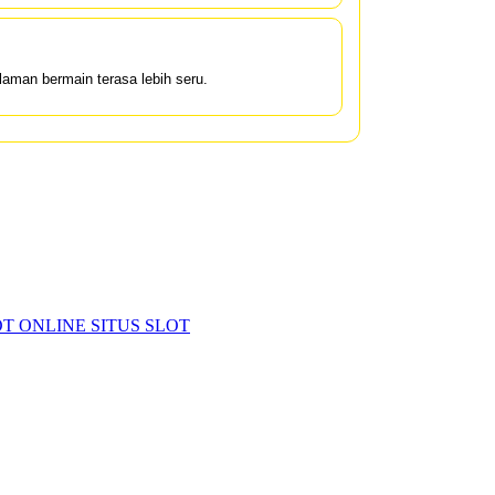
laman bermain terasa lebih seru.
OT ONLINE
SITUS SLOT