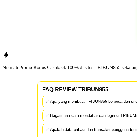
Nikmati Promo Bonus Cashback 100% di situs
TRIBUN855
sekaran
FAQ REVIEW TRIBUN855
✅ Apa yang membuat TRIBUN855 berbeda dari situs 
✅ Bagaimana cara mendaftar dan login di TRIBUN
✅ Apakah data pribadi dan transaksi pengguna terl