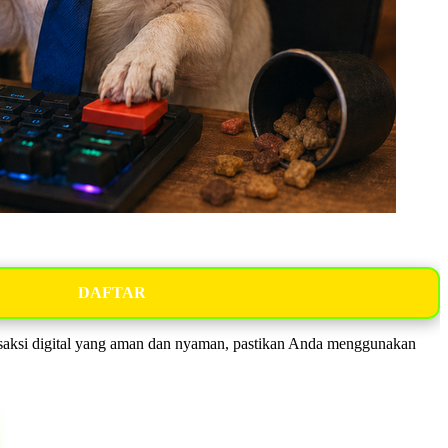
DAFTAR
ansaksi digital yang aman dan nyaman, pastikan Anda menggunakan