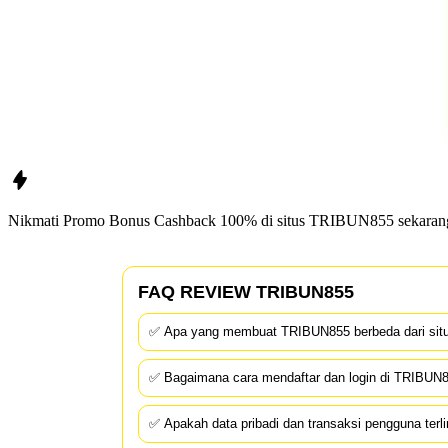
Nikmati Promo Bonus Cashback 100% di situs
TRIBUN855
sekaran
FAQ REVIEW TRIBUN855
✅ Apa yang membuat TRIBUN855 berbeda dari situs 
✅ Bagaimana cara mendaftar dan login di TRIBUN
✅ Apakah data pribadi dan transaksi pengguna terl