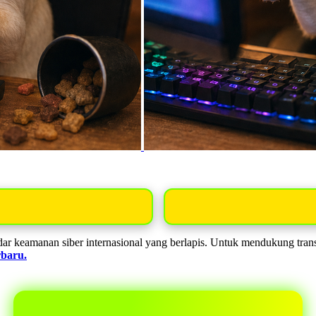
ndar keamanan siber internasional yang berlapis. Untuk mendukung tr
rbaru.