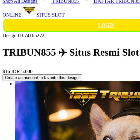
Shop All Designs
TRIBUN855
DAFTAR TRIBUN85
ONLINE
SITUS SLOT
LOGIN
Design ID:74165272
TRIBUN855 ✈️ Situs Resmi Slot 
$16
IDR 5.000
Create an account to favorite this design!