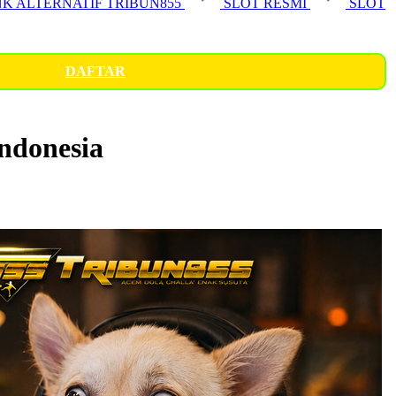
NK ALTERNATIF TRIBUN855
SLOT RESMI
SLOT
DAFTAR
indonesia