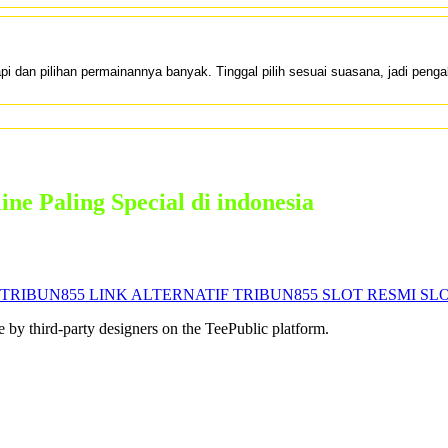
i dan pilihan permainannya banyak. Tinggal pilih sesuai suasana, jadi penga
ne Paling Special di indonesia
 TRIBUN855
LINK ALTERNATIF TRIBUN855
SLOT RESMI
SL
 by third-party designers on the TeePublic platform.