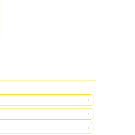
+
+
+