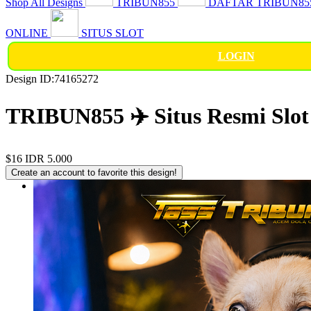
Shop All Designs
TRIBUN855
DAFTAR TRIBUN85
ONLINE
SITUS SLOT
LOGIN
Design ID:74165272
TRIBUN855 ✈️ Situs Resmi Slot 
$16
IDR 5.000
Create an account to favorite this design!