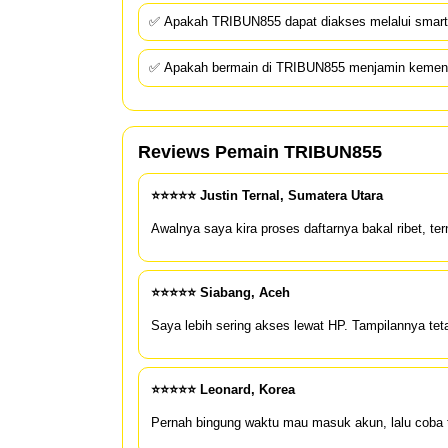
✅ Apakah TRIBUN855 dapat diakses melalui smar
✅ Apakah bermain di TRIBUN855 menjamin keme
Reviews Pemain TRIBUN855
⭐⭐⭐⭐⭐ Justin Ternal, Sumatera Utara
Awalnya saya kira proses daftarnya bakal ribet, 
⭐⭐⭐⭐⭐ Siabang, Aceh
Saya lebih sering akses lewat HP. Tampilannya tet
⭐⭐⭐⭐⭐ Leonard, Korea
Pernah bingung waktu mau masuk akun, lalu coba t