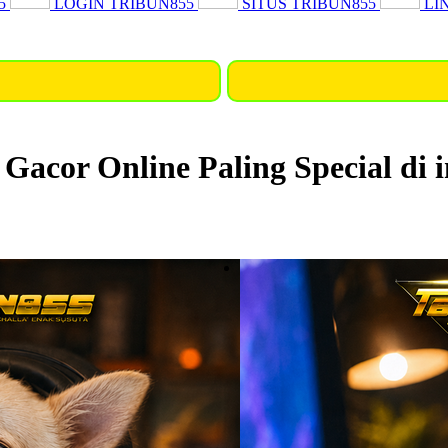
5
LOGIN TRIBUN855
SITUS TRIBUN855
LI
Gacor Online Paling Special di 