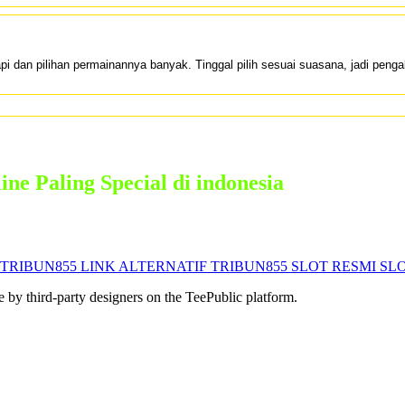
i dan pilihan permainannya banyak. Tinggal pilih sesuai suasana, jadi penga
ne Paling Special di indonesia
 TRIBUN855
LINK ALTERNATIF TRIBUN855
SLOT RESMI
SL
 by third-party designers on the TeePublic platform.