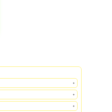
+
+
+