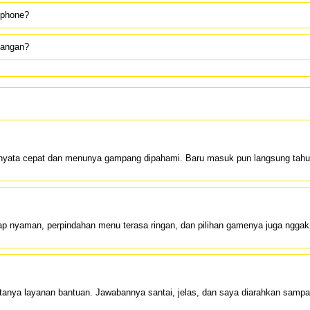
tphone?
nangan?
ternyata cepat dan menunya gampang dipahami. Baru masuk pun langsung tahu
ap nyaman, perpindahan menu terasa ringan, dan pilihan gamenya juga nggak 
anya layanan bantuan. Jawabannya santai, jelas, dan saya diarahkan sampai