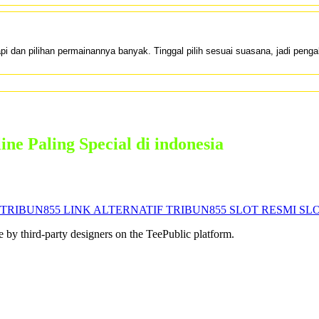
i dan pilihan permainannya banyak. Tinggal pilih sesuai suasana, jadi penga
ne Paling Special di indonesia
 TRIBUN855
LINK ALTERNATIF TRIBUN855
SLOT RESMI
SL
 by third-party designers on the TeePublic platform.