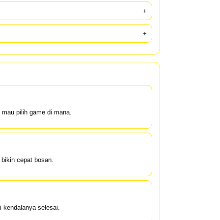
+
+
 mau pilih game di mana.
bikin cepat bosan.
 kendalanya selesai.