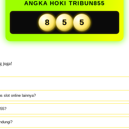
ANGKA HOKI TRIBUN855
8
5
5
g juga!
slot online lainnya?
855?
indungi?