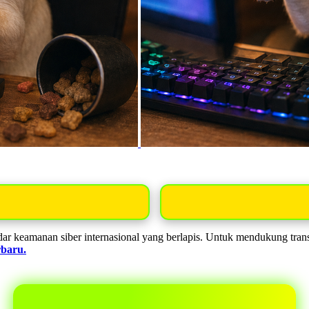
ndar keamanan siber internasional yang berlapis. Untuk mendukung tr
rbaru.