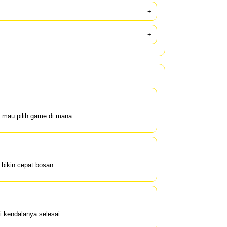
+
+
 mau pilih game di mana.
bikin cepat bosan.
 kendalanya selesai.