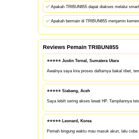
✅ Apakah TRIBUN855 dapat diakses melalui smar
✅ Apakah bermain di TRIBUN855 menjamin keme
Reviews Pemain TRIBUN855
⭐⭐⭐⭐⭐ Justin Ternal, Sumatera Utara
Awalnya saya kira proses daftarnya bakal ribet, 
⭐⭐⭐⭐⭐ Siabang, Aceh
Saya lebih sering akses lewat HP. Tampilannya tet
⭐⭐⭐⭐⭐ Leonard, Korea
Pernah bingung waktu mau masuk akun, lalu coba t