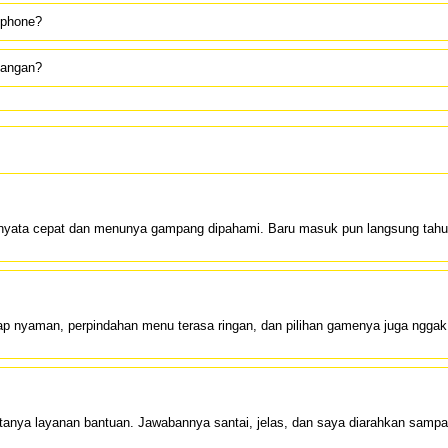
tphone?
nangan?
ternyata cepat dan menunya gampang dipahami. Baru masuk pun langsung tahu
ap nyaman, perpindahan menu terasa ringan, dan pilihan gamenya juga nggak 
anya layanan bantuan. Jawabannya santai, jelas, dan saya diarahkan sampai