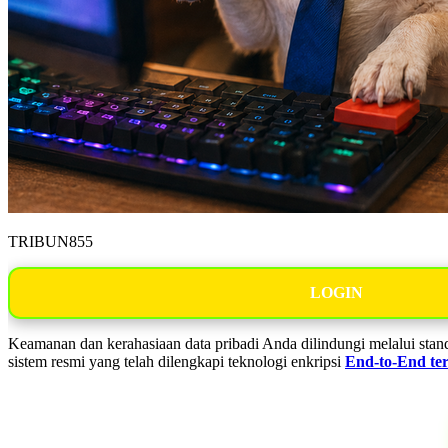
TRIBUN855
LOGIN
Keamanan dan kerahasiaan data pribadi Anda dilindungi melalui sta
sistem resmi yang telah dilengkapi teknologi enkripsi
End-to-End te