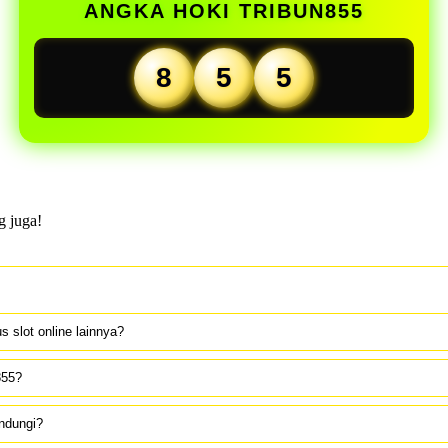
ANGKA HOKI TRIBUN855
8
5
5
g juga!
slot online lainnya?
855?
indungi?