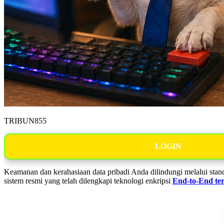
TRIBUN855
LOGIN
Keamanan dan kerahasiaan data pribadi Anda dilindungi melalui sta
sistem resmi yang telah dilengkapi teknologi enkripsi
End-to-End te