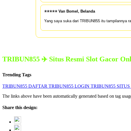
⭐⭐⭐⭐⭐ Van Bomel, Belanda
Yang saya suka dari TRIBUN855 itu tampilannya rap
TRIBUN855 ✈️ Situs Resmi Slot Gacor Onli
Trending Tags
TRIBUN855
DAFTAR TRIBUN855
LOGIN TRIBUN855
SITUS
The links above have been automatically generated based on tag usage
Share this design: