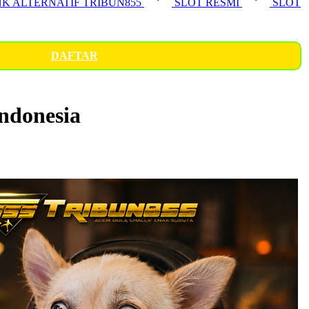
NK ALTERNATIF TRIBUN855
SLOT RESMI
SLOT
DAFTAR
indonesia