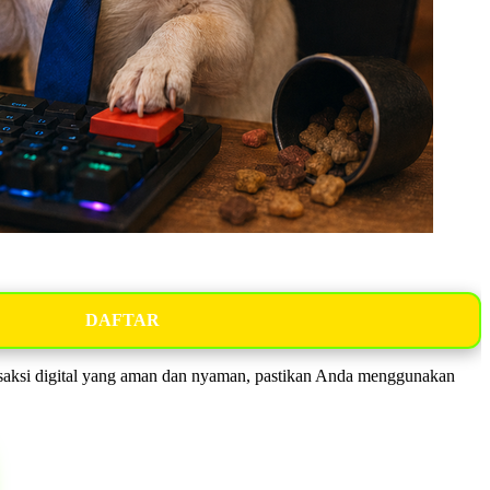
DAFTAR
ansaksi digital yang aman dan nyaman, pastikan Anda menggunakan