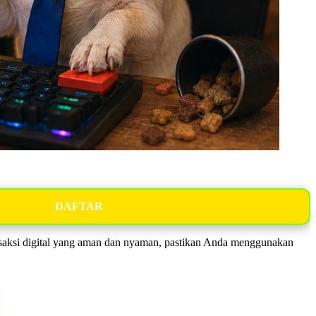
DAFTAR
ansaksi digital yang aman dan nyaman, pastikan Anda menggunakan