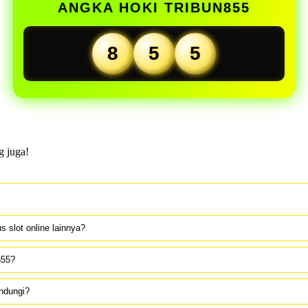
ANGKA HOKI TRIBUN855
8
5
5
g juga!
slot online lainnya?
855?
indungi?