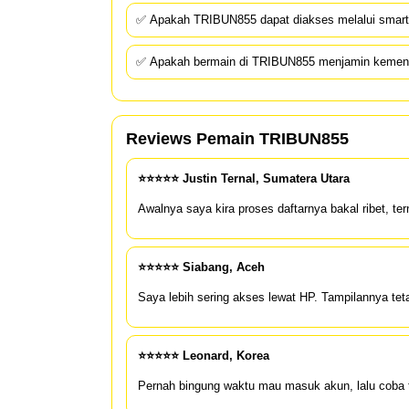
✅ Apakah TRIBUN855 dapat diakses melalui smar
✅ Apakah bermain di TRIBUN855 menjamin keme
Reviews Pemain TRIBUN855
⭐⭐⭐⭐⭐ Justin Ternal, Sumatera Utara
Awalnya saya kira proses daftarnya bakal ribet, 
⭐⭐⭐⭐⭐ Siabang, Aceh
Saya lebih sering akses lewat HP. Tampilannya tet
⭐⭐⭐⭐⭐ Leonard, Korea
Pernah bingung waktu mau masuk akun, lalu coba t