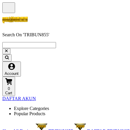
Search On 'TRIBUN855'
Account
0
Cart
DAFTAR AKUN
Explore Categories
Popular Products