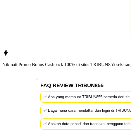
Nikmati Promo Bonus Cashback 100% di situs
TRIBUN855
sekaran
FAQ REVIEW TRIBUN855
✅ Apa yang membuat TRIBUN855 berbeda dari situs 
✅ Bagaimana cara mendaftar dan login di TRIBUN
✅ Apakah data pribadi dan transaksi pengguna terl